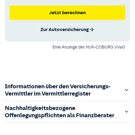
Jetzt berechnen
Zur Autoversicherung
Eine Anzeige der
HUK-COBURG VVaG
Informationen über den Versicherungs-
Vermittler im Vermittlerregister
Zuständige Aufsichtsbehörde:
Nachhaltigkeitsbezogene
Der Vermittler ist gebundener Versicherungsvermittler
Offenlegungspflichten als Finanzberater
gem. §34d GewO, bei der zuständigen IHK gemeldet und
in das
Im Folgenden finden Sie die gesetzlich geforderten
Vermittlerregister
eingetragen.