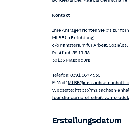
Bundesländer. Alle Ländern schaffen
Kontakt
Ihre Anfragen richten Sie bis zur fo
MLBF (in Errichtung)
c/o Ministerium für Arbeit, Soziale
Postfach 39 11 55
39135 Magdeburg
Telefon:
0391 567 4530
E-Mail:
MLBF@ms.sachsen-anhalt.d
Webseite:
https://ms.sachsen-anha
fuer-die-barrierefreiheit-von-produ
Erstellungsdatum