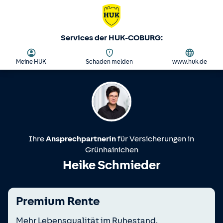
Services der HUK-COBURG:
Meine HUK
Schaden melden
www.huk.de
Ihre
Ansprechpartnerin
für Versicherungen in
Grünhainichen
Heike Schmieder
Premium Rente
Mehr Lebensqualität im Ruhestand.