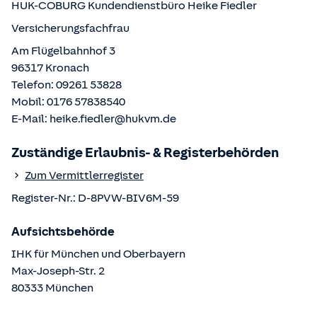
HUK-COBURG Kundendienstbüro
Heike Fiedler
Versicherungsfachfrau
Am Flügelbahnhof 3
96317
Kronach
Telefon:
09261 53828
Mobil:
0176 57838540
E-Mail:
heike.fiedler@hukvm.de
Zuständige Erlaubnis- & Registerbehörden
Zum Vermittlerregister
Register-Nr.:
D-8PVW-BIV6M-59
Aufsichtsbehörde
IHK für München und Oberbayern
Max-Joseph-Str.
2
80333
München