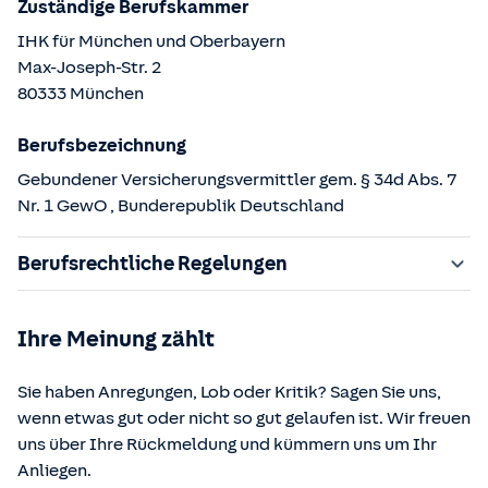
Zuständige Berufskammer
IHK für München und Oberbayern
Max-Joseph-Str.
2
80333
München
Berufsbezeichnung
Gebundener Versicherungsvermittler gem. § 34d Abs. 7
Nr. 1 GewO
, Bunderepublik Deutschland
Berufsrechtliche Regelungen
§ 34d Gewerbeordnung (GewO)
Ihre Meinung zählt
§§ 59 – 68 Gesetz über den Versicherungsvertrag
(VVG)
Sie haben Anregungen, Lob oder Kritik? Sagen Sie uns,
§ 48b Versicherungsaufsichtsgesetz (VAG)
wenn etwas gut oder nicht so gut gelaufen ist. Wir freuen
Verordnung über die Versicherungsvermittlung und -
uns über Ihre Rückmeldung und kümmern uns um Ihr
beratung (VersVermV)
Anliegen.