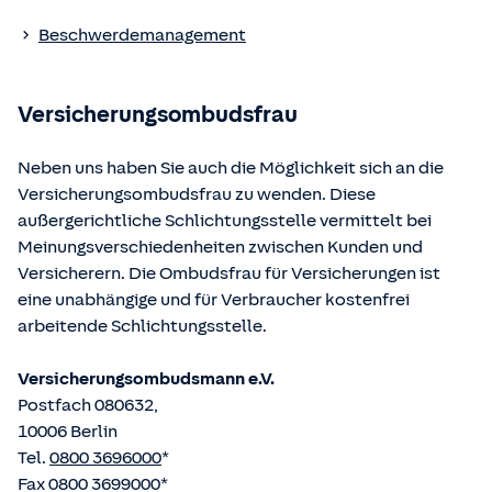
Die berufsrechtlichen Regelungen können über die vom
Beschwerdemanagement
Bundesministerium der Justiz und von der juris GmbH
betriebene Homepage
www.gesetze-im-internet.de
eingesehen und abgerufen werden.
Versicherungsombudsfrau
Neben uns haben Sie auch die Möglichkeit sich an die
Versicherungsombudsfrau zu wenden. Diese
außergerichtliche Schlichtungsstelle vermittelt bei
Meinungsverschiedenheiten zwischen Kunden und
Versicherern. Die Ombudsfrau für Versicherungen ist
eine unabhängige und für Verbraucher kostenfrei
arbeitende Schlichtungsstelle.
Versicherungsombudsmann e.V.
Postfach 080632,
10006 Berlin
Tel.
0800 3696000
*
Fax 0800 3699000*