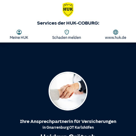
Services der HUK-COBURG:
Meine HUK
Schaden melden
www.huk.de
Ihre Ansprechpartnerin für Versicherungen
in
Gnarrenburg
OT
Karlshöfen