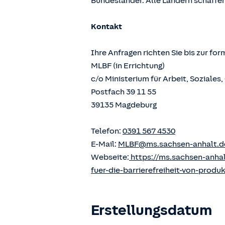
Bundesländer. Alle Ländern schaffen
Kontakt
Ihre Anfragen richten Sie bis zur fo
MLBF (in Errichtung)
c/o Ministerium für Arbeit, Soziale
Postfach 39 11 55
39135 Magdeburg
Telefon:
0391 567 4530
E-Mail:
MLBF@ms.sachsen-anhalt.d
Webseite:
https://ms.sachsen-anha
fuer-die-barrierefreiheit-von-produ
Erstellungsdatum