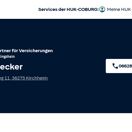
Services der HUK-COBURG:
Meine HUK
rtner für Versicherungen
lingshain
Becker
06628
g 11
,
36275
Kirchheim