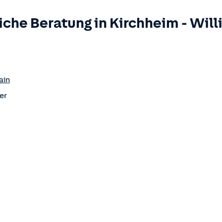
iche Beratung in
Kirchheim
-
Will
ain
er