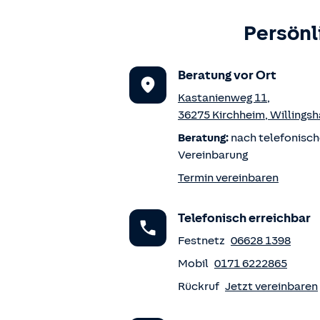
Persönl
Beratung vor Ort
Kastanienweg 11
,
36275
Kirchheim
,
Willingsh
Beratung:
nach telefonisch
Vereinbarung
Termin vereinbaren
Telefonisch erreichbar
Festnetz
06628 1398
Mobil
0171 6222865
Rückruf
Jetzt vereinbaren