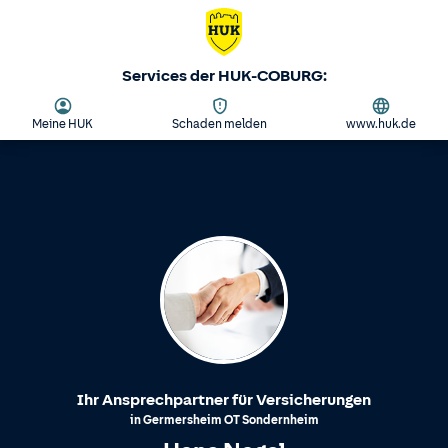
Services der HUK-COBURG:
Meine HUK
Schaden melden
www.huk.de
Ihr Ansprechpartner für Versicherungen
in
Germersheim
OT
Sondernheim