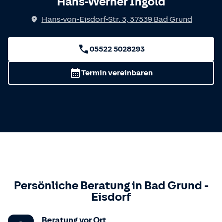
Hans-Werner Ingold
Hans-von-Eisdorf-Str. 3
,
37539
Bad Grund
05522 5028293
Termin vereinbaren
Persönliche Beratung in
Bad Grund
-
Eisdorf
Beratung vor Ort