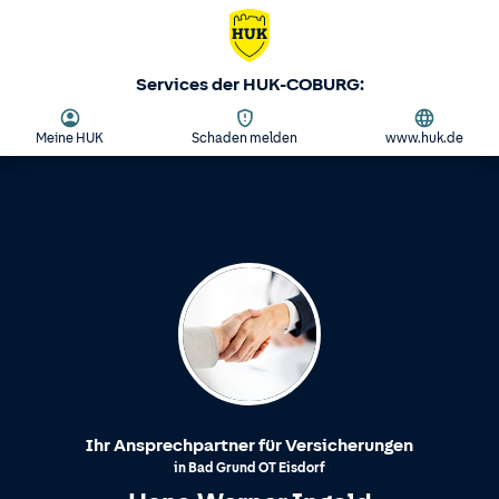
Services der HUK-COBURG:
Meine HUK
Schaden melden
www.huk.de
Ihr Ansprechpartner für Versicherungen
in
Bad Grund
OT
Eisdorf