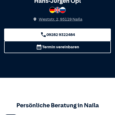
Spricht
Hans-Jürgen Opl
Deutsch
Englisch
Russisch
Weststr. 2
,
95119
Naila
09282 9322484
Termin vereinbaren
Persönliche Beratung in
Naila