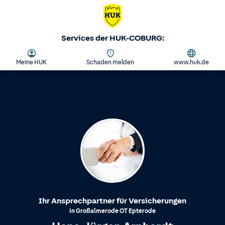
Services der HUK-COBURG:
Meine HUK
Schaden melden
www.huk.de
Ihr Ansprechpartner für Versicherungen
in
Großalmerode
OT
Epterode