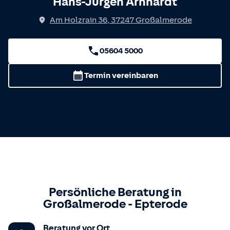
Hans-Jürgen Arnhardt
Am Holzrain 36
,
37247
Großalmerode
05604 5000
Termin vereinbaren
Persönliche Beratung in
Großalmerode
-
Epterode
Beratung vor Ort