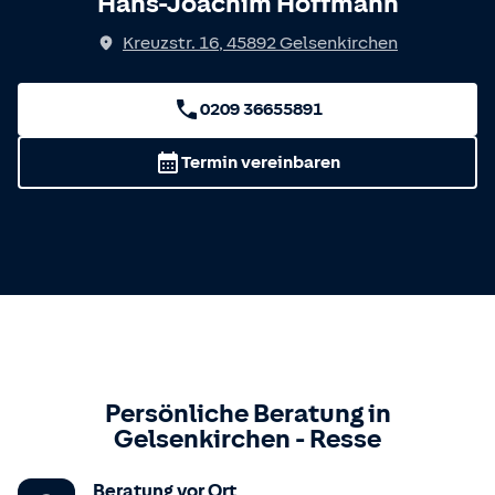
Hans-Joachim Hoffmann
Kreuzstr. 16
,
45892
Gelsenkirchen
0209 36655891
Termin vereinbaren
Persönliche Beratung in
Gelsenkirchen
-
Resse
Beratung vor Ort