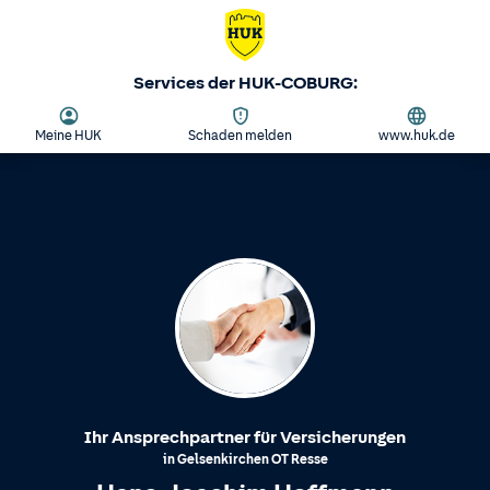
Services der HUK-COBURG:
Meine HUK
Schaden melden
www.huk.de
Ihr Ansprechpartner für Versicherungen
in
Gelsenkirchen
OT
Resse