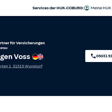
Services der HUK-COBURG:
Meine HUK
rtner für Versicherungen
menau
gen Voss
Deutsch
Englisch
05031 9
rten 1
,
31515
Wunstorf