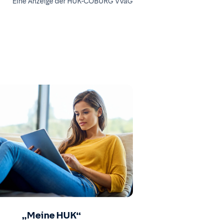
Eine Anzeige der HUK-COBURG VVaG
„Meine HUK“