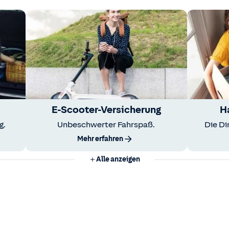
E-Scooter-Versicherung
H
g.
Unbeschwerter Fahrspaß.
Die Di
Mehr erfahren
Alle anzeigen