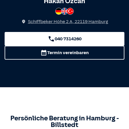
Spricht
Hakan Özcan
Deutsch
Englisch
Türkisch
Schiffbeker Höhe 2 A
,
22119
Hamburg
040 7314260
Termin vereinbaren
Persönliche Beratung in
Hamburg
-
Billstedt