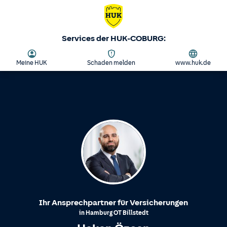
Services der HUK-COBURG:
Meine HUK
Schaden melden
www.huk.de
Ihr Ansprechpartner für Versicherungen
in
Hamburg
OT
Billstedt