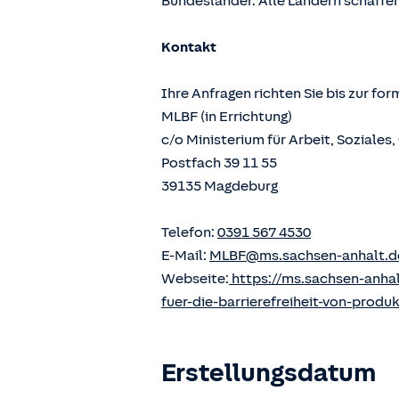
Bundesländer. Alle Ländern schaffen
Kontakt
Ihre Anfragen richten Sie bis zur fo
MLBF (in Errichtung)
c/o Ministerium für Arbeit, Soziale
Postfach 39 11 55
39135 Magdeburg
Telefon:
0391 567 4530
E-Mail:
MLBF@ms.sachsen-anhalt.d
Webseite:
https://ms.sachsen-anha
fuer-die-barrierefreiheit-von-produ
Erstellungsdatum