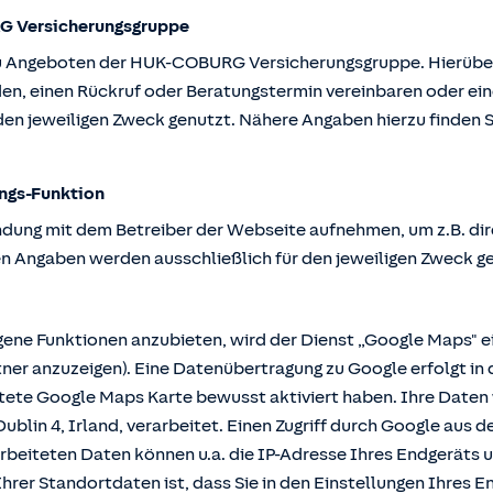
G Versicherungsgruppe
u Angeboten der HUK-COBURG Versicherungsgruppe. Hierüber k
en, einen Rückruf oder Beratungstermin vereinbaren oder ein
en jeweiligen Zweck genutzt. Nähere Angaben hierzu finden S
ngs-Funktion
ndung mit dem Betreiber der Webseite aufnehmen, um z.B. dir
n Angaben werden ausschließlich für den jeweiligen Zweck g
e Funktionen anzubieten, wird der Dienst „Google Maps" ei
r anzuzeigen). Eine Datenübertragung zu Google erfolgt in 
ttete Google Maps Karte bewusst aktiviert haben. Ihre Date
ublin 4, Irland, verarbeitet. Einen Zugriff durch Google aus 
rbeiteten Daten können u.a. die IP-Adresse Ihres Endgeräts 
hrer Standortdaten ist, dass Sie in den Einstellungen Ihres En