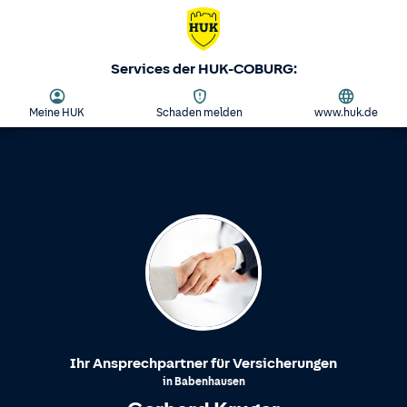
Services der HUK-COBURG:
Meine HUK
Schaden melden
www.huk.de
Ihr Ansprechpartner für Versicherungen
in
Babenhausen