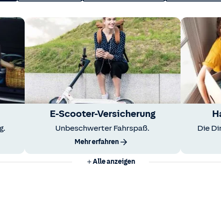
E-Scooter-Versicherung
H
g.
Unbeschwerter Fahrspaß.
Die Di
Mehr erfahren
Alle anzeigen