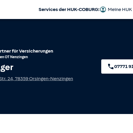
Services der HUK-COBURG:
Meine HUK
rtner für Versicherungen
gen
OT
Nenzingen
lger
07771 9
tr. 24
,
78359
Orsingen-Nenzingen