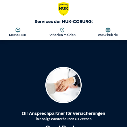
Services der HUK-COBURG:
Meine HUK
Schaden melden
www.huk.de
Ihr Ansprechpartner für Versicherungen
in
Königs Wusterhausen
OT
Zeesen