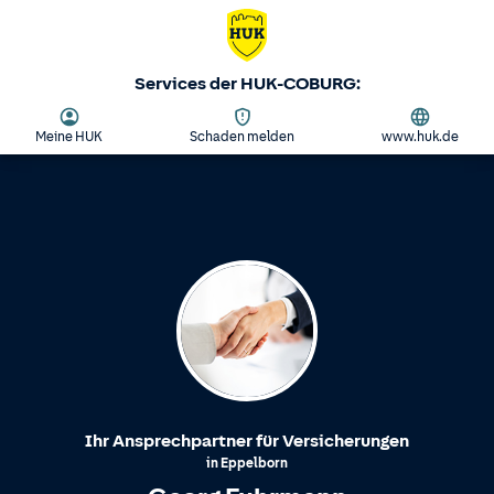
Services der HUK-COBURG:
Meine HUK
Schaden melden
www.huk.de
Ihr Ansprechpartner für Versicherungen
in
Eppelborn