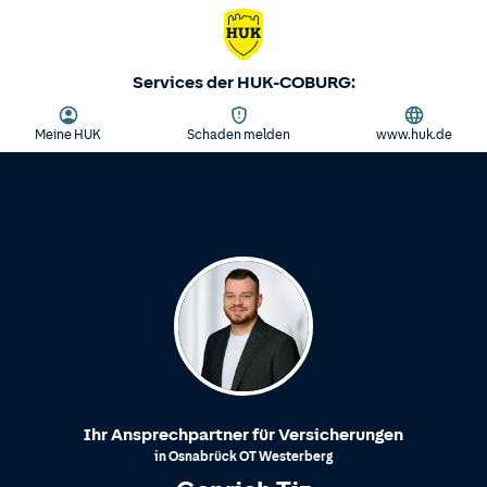
Services der HUK-COBURG:
Meine HUK
Schaden melden
www.huk.de
Ihr Ansprechpartner für Versicherungen
in
Osnabrück
OT
Westerberg