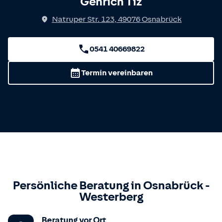
Genrich Tiz
Natruper Str. 123
,
49076
Osnabrück
0541 40669822
Termin vereinbaren
Persönliche Beratung in
Osnabrück
-
Westerberg
Beratung vor Ort