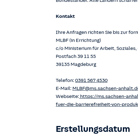
Bundesländer. Alle Ländern schaffen
Kontakt
Ihre Anfragen richten Sie bis zur fo
MLBF (in Errichtung)
c/o Ministerium für Arbeit, Soziale
Postfach 39 11 55
39135 Magdeburg
Telefon:
0391 567 4530
E-Mail:
MLBF@ms.sachsen-anhalt.d
Webseite:
https://ms.sachsen-anha
fuer-die-barrierefreiheit-von-produ
Erstellungsdatum