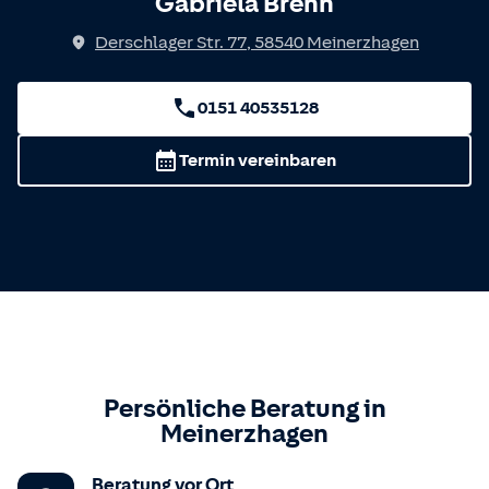
Gabriela Brenn
Derschlager Str. 77
,
58540
Meinerzhagen
0151 40535128
Termin vereinbaren
Persönliche Beratung in
Meinerzhagen
Beratung vor Ort