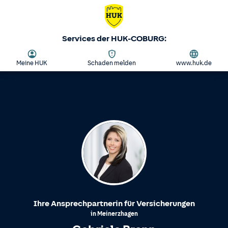
Services der HUK-COBURG:
Meine HUK
Schaden melden
www.huk.de
Ihre Ansprechpartnerin für Versicherungen
in
Meinerzhagen