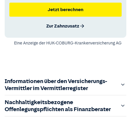
Jetzt berechnen
Zur Zahnzusatz
Eine Anzeige der
HUK-COBURG-Krankenversicherung AG
Informationen über den Versicherungs-
Vermittler im Vermittlerregister
Zuständige Aufsichtsbehörde:
Nachhaltigkeitsbezogene
Der Vermittler ist gebundener Versicherungsvermittler
Offenlegungspflichten als Finanzberater
gem. §34d GewO, bei der zuständigen IHK gemeldet und
in das
Im Folgenden finden Sie die gesetzlich geforderten
Vermittlerregister
eingetragen.
Registrierungsnummer:
Informationen zu nachhaltigkeitsbezogenen
D-3OF8-TGLUI-09
sowie die