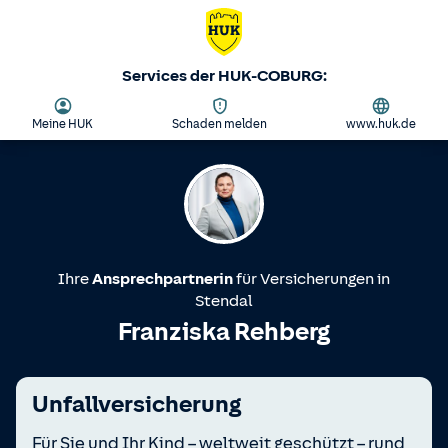
Services der HUK-COBURG:
Meine HUK
Schaden melden
www.huk.de
Ihre
Ansprechpartnerin
für Versicherungen in
Stendal
Franziska Rehberg
Unfallversicherung
Für Sie und Ihr Kind – weltweit geschützt – rund