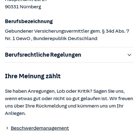
90331
Nürnberg
Berufsbezeichnung
Gebundener Versicherungsvermittler gem. § 34d Abs. 7
Nr. 1 GewO
, Bunderepublik Deutschland
Berufsrechtliche Regelungen
§ 34d Gewerbeordnung (GewO)
Ihre Meinung zählt
§§ 59 – 68 Gesetz über den Versicherungsvertrag
(VVG)
Sie haben Anregungen, Lob oder Kritik? Sagen Sie uns,
§ 48b Versicherungsaufsichtsgesetz (VAG)
wenn etwas gut oder nicht so gut gelaufen ist. Wir freuen
Verordnung über die Versicherungsvermittlung und -
uns über Ihre Rückmeldung und kümmern uns um Ihr
beratung (VersVermV)
Anliegen.
Die berufsrechtlichen Regelungen können über die vom
Beschwerdemanagement
Bundesministerium der Justiz und von der juris GmbH