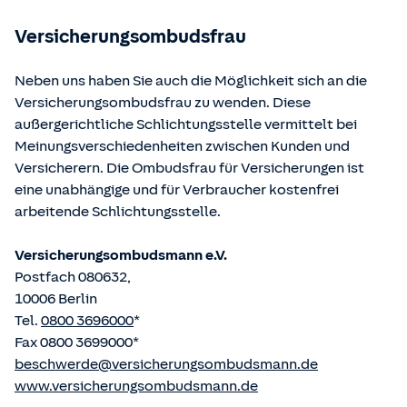
betriebene Homepage
www.gesetze-im-internet.de
eingesehen und abgerufen werden.
Versicherungsombudsfrau
Neben uns haben Sie auch die Möglichkeit sich an die
Versicherungsombudsfrau zu wenden. Diese
außergerichtliche Schlichtungsstelle vermittelt bei
Meinungsverschiedenheiten zwischen Kunden und
Versicherern. Die Ombudsfrau für Versicherungen ist
eine unabhängige und für Verbraucher kostenfrei
arbeitende Schlichtungsstelle.
Versicherungsombudsmann e.V.
Postfach 080632,
10006 Berlin
Tel.
0800 3696000
*
Fax 0800 3699000*
beschwerde@versicherungsombudsmann.de
www.versicherungsombudsmann.de