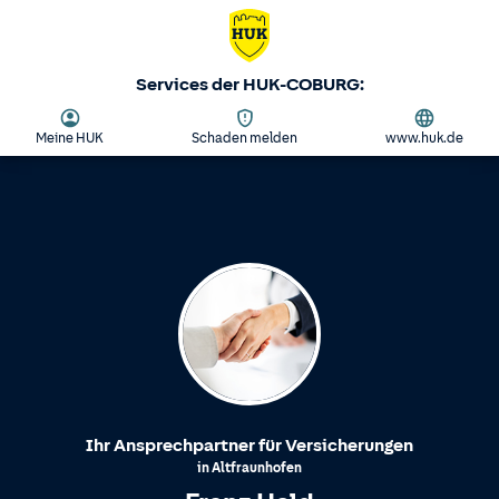
Services der HUK-COBURG:
Meine HUK
Schaden melden
www.huk.de
Ihr Ansprechpartner für Versicherungen
in
Altfraunhofen