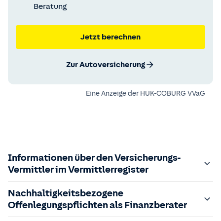
Beratung
Jetzt berechnen
Zur Autoversicherung
Eine Anzeige der
HUK-COBURG VVaG
Informationen über den Versicherungs-
Vermittler im Vermittlerregister
Zuständige Aufsichtsbehörde:
Nachhaltigkeitsbezogene
Der Vermittler ist gebundener Versicherungsvermittler
Offenlegungspflichten als Finanzberater
gem. §34d GewO, bei der zuständigen IHK gemeldet und