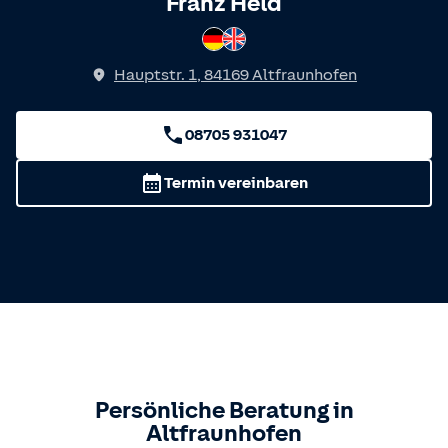
Spricht
Franz Held
Deutsch
Englisch
Hauptstr. 1
,
84169
Altfraunhofen
08705 931047
Termin vereinbaren
Persönliche Beratung in
Altfraunhofen