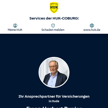
Services der HUK-COBURG:
Meine HUK
Schaden melden
www.huk.de
Ihr Ansprechpartner für Versicherungen
in
Hude