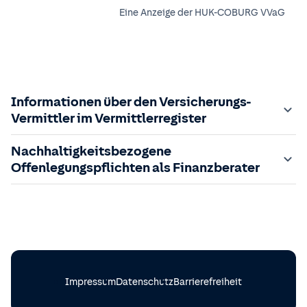
Eine Anzeige der
HUK-COBURG VVaG
Informationen über den Versicherungs-
Vermittler im Vermittlerregister
Zuständige Aufsichtsbehörde:
Nachhaltigkeitsbezogene
Der Vermittler ist gebundener Versicherungsvermittler
Offenlegungspflichten als Finanzberater
gem. §34d GewO, bei der zuständigen IHK gemeldet und
in das
Im Folgenden finden Sie die gesetzlich geforderten
Vermittlerregister
eingetragen.
Registrierungsnummer:
Informationen zu nachhaltigkeitsbezogenen
D-YG43-NHF4B-54
sowie die
zuständige Behörde ist einsehbar unter:
Offenlegungspflichten im Finanzdienstleistungssektor.
https://www.vermittlerregister.info/recherche?
Einbeziehung von Nachhaltigkeitsrisiken in meinen
a=suche&registernummer=
Beratungsprozess
D-YG43-NHF4B-54
Impressum
Datenschutz
Barrierefreiheit