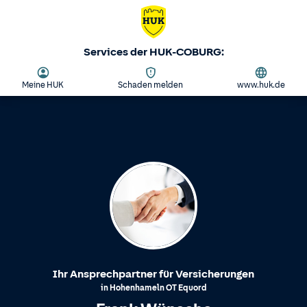
Services der HUK-COBURG:
Meine HUK
Schaden melden
www.huk.de
Ihr Ansprechpartner für Versicherungen
in
Hohenhameln
OT
Equord