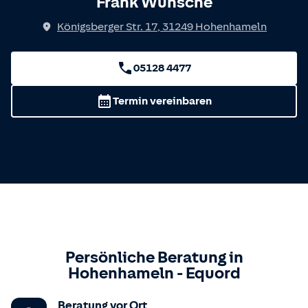
Frank Wünsche
Königsberger Str. 17
,
31249
Hohenhameln
05128 4477
Termin vereinbaren
Persönliche Beratung in
Hohenhameln
-
Equord
Beratung vor Ort