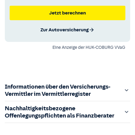
Jetzt berechnen
Zur Autoversicherung
Eine Anzeige der
HUK-COBURG VVaG
Informationen über den Versicherungs-
Vermittler im Vermittlerregister
Zuständige Aufsichtsbehörde:
Nachhaltigkeitsbezogene
Der Vermittler ist gebundener Versicherungsvermittler
Offenlegungspflichten als Finanzberater
gem. §34d GewO, bei der zuständigen IHK gemeldet und
in das
Im Folgenden finden Sie die gesetzlich geforderten
Vermittlerregister
eingetragen.