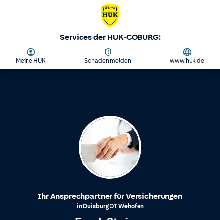
Services der HUK-COBURG:
Meine HUK
Schaden melden
www.huk.de
Ihr Ansprechpartner für Versicherungen
in
Duisburg
OT
Wehofen