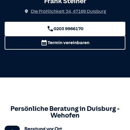
Frank Steiner
Die Fröhlichkeit 34
,
47169
Duisburg
0203 9966170
Termin vereinbaren
Persönliche Beratung in
Duisburg
-
Wehofen
Beratung vor Ort