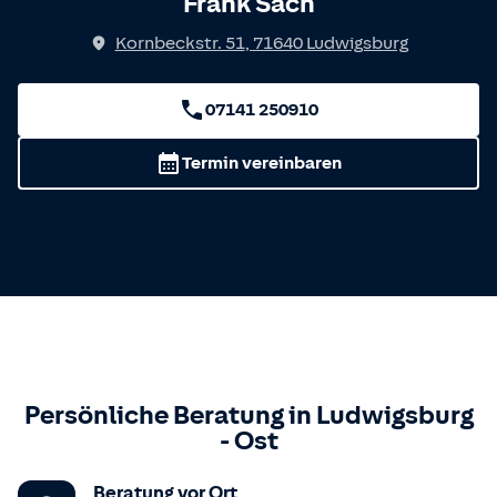
Frank Sach
Kornbeckstr. 51
,
71640
Ludwigsburg
07141 250910
Termin vereinbaren
Persönliche Beratung in
Ludwigsburg
-
Ost
Beratung vor Ort