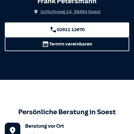
Frank Petersmann
Schloitweg 14
,
59494
Soest
02921 12670
Termin vereinbaren
Persönliche Beratung in
Soest
Beratung vor Ort