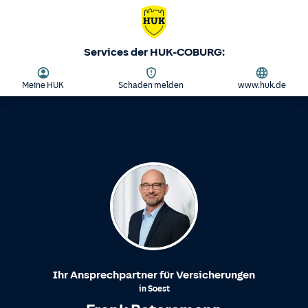
Services der HUK-COBURG:
Meine HUK
Schaden melden
www.huk.de
Ihr Ansprechpartner für Versicherungen
in
Soest