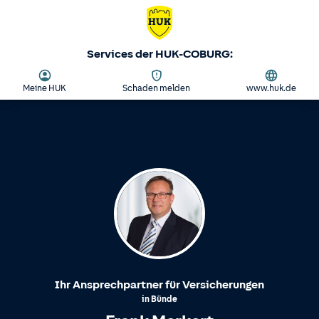
Services der HUK-COBURG:
Meine HUK
Schaden melden
www.huk.de
Ihr Ansprechpartner für Versicherungen
in
Bünde