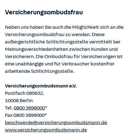
betriebene Homepage
www.gesetze-im-internet.de
eingesehen und abgerufen werden.
Versicherungsombudsfrau
Neben uns haben Sie auch die Möglichkeit sich an die
Versicherungsombudsfrau zu wenden. Diese
außergerichtliche Schlichtungsstelle vermittelt bei
Meinungsverschiedenheiten zwischen Kunden und
Versicherern. Die Ombudsfrau für Versicherungen ist
eine unabhängige und für Verbraucher kostenfrei
arbeitende Schlichtungsstelle.
Versicherungsombudsmann e.V.
Postfach 080632,
10006 Berlin
Tel.
0800 3696000
*
Fax 0800 3699000*
beschwerde@versicherungsombudsmann.de
www.versicherungsombudsmann.de