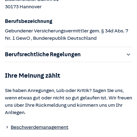
30173
Hannover
Berufsbezeichnung
Gebundener Versicherungsvermittler gem. § 34d Abs. 7
Nr. 1 GewO
, Bunderepublik Deutschland
Berufsrechtliche Regelungen
§ 34d Gewerbeordnung (GewO)
Ihre Meinung zählt
§§ 59 – 68 Gesetz über den Versicherungsvertrag
(VVG)
Sie haben Anregungen, Lob oder Kritik? Sagen Sie uns,
§ 48b Versicherungsaufsichtsgesetz (VAG)
wenn etwas gut oder nicht so gut gelaufen ist. Wir freuen
Verordnung über die Versicherungsvermittlung und -
uns über Ihre Rückmeldung und kümmern uns um Ihr
beratung (VersVermV)
Anliegen.
Die berufsrechtlichen Regelungen können über die vom
Beschwerdemanagement
Bundesministerium der Justiz und von der juris GmbH