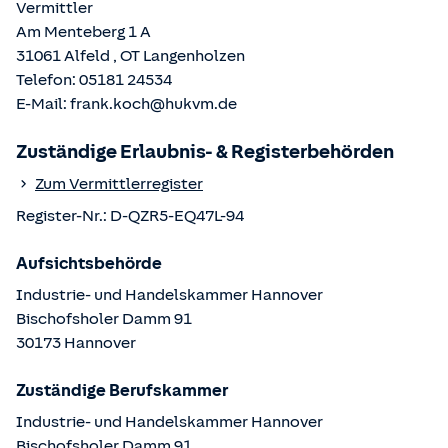
Vermittler
Am Menteberg 1 A
31061
Alfeld
, OT
Langenholzen
Telefon:
05181 24534
E-Mail:
frank.koch@hukvm.de
Zuständige Erlaubnis- & Registerbehörden
Zum Vermittlerregister
Register-Nr.:
D-QZR5-EQ47L-94
Aufsichtsbehörde
Industrie- und Handelskammer Hannover
Bischofsholer Damm
91
30173
Hannover
Zuständige Berufskammer
Industrie- und Handelskammer Hannover
Bischofsholer Damm
91