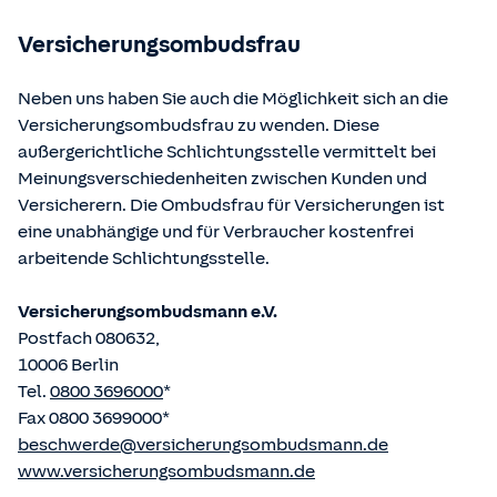
betriebene Homepage
www.gesetze-im-internet.de
eingesehen und abgerufen werden.
Versicherungsombudsfrau
Neben uns haben Sie auch die Möglichkeit sich an die
Versicherungsombudsfrau zu wenden. Diese
außergerichtliche Schlichtungsstelle vermittelt bei
Meinungsverschiedenheiten zwischen Kunden und
Versicherern. Die Ombudsfrau für Versicherungen ist
eine unabhängige und für Verbraucher kostenfrei
arbeitende Schlichtungsstelle.
Versicherungsombudsmann e.V.
Postfach 080632,
10006 Berlin
Tel.
0800 3696000
*
Fax 0800 3699000*
beschwerde@versicherungsombudsmann.de
www.versicherungsombudsmann.de