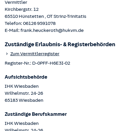
Vermittler
Kirchbergstr. 12
65510
Hünstetten
, OT
Strinz-Trinitatis
Telefon:
06126 9591078
E-Mail:
frank.heuckeroth@hukvm.de
Zuständige Erlaubnis- & Registerbehörden
Zum Vermittlerregister
Register-Nr.:
D-0PFF-H6E3I-02
Aufsichtsbehörde
IHK Wiesbaden
Wilhelmstr.
24-26
65183
Wiesbaden
Zuständige Berufskammer
IHK Wiesbaden
Wilhelmstr.
24-26