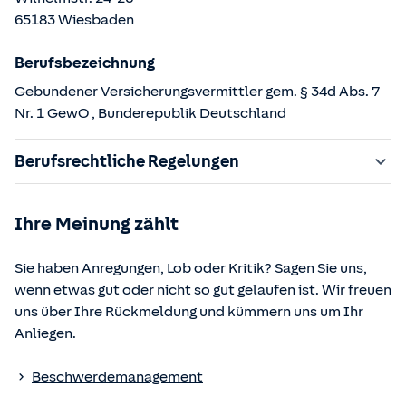
65183
Wiesbaden
Berufsbezeichnung
Gebundener Versicherungsvermittler gem. § 34d Abs. 7
Nr. 1 GewO
, Bunderepublik Deutschland
Berufsrechtliche Regelungen
§ 34d Gewerbeordnung (GewO)
Ihre Meinung zählt
§§ 59 – 68 Gesetz über den Versicherungsvertrag
(VVG)
Sie haben Anregungen, Lob oder Kritik? Sagen Sie uns,
§ 48b Versicherungsaufsichtsgesetz (VAG)
wenn etwas gut oder nicht so gut gelaufen ist. Wir freuen
Verordnung über die Versicherungsvermittlung und -
uns über Ihre Rückmeldung und kümmern uns um Ihr
beratung (VersVermV)
Anliegen.
Die berufsrechtlichen Regelungen können über die vom
Beschwerdemanagement
Bundesministerium der Justiz und von der juris GmbH