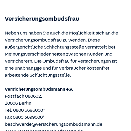
Bundesministerium der Justiz und von der juris GmbH
betriebene Homepage
www.gesetze-im-internet.de
eingesehen und abgerufen werden.
Versicherungsombudsfrau
Neben uns haben Sie auch die Möglichkeit sich an die
Versicherungsombudsfrau zu wenden. Diese
außergerichtliche Schlichtungsstelle vermittelt bei
Meinungsverschiedenheiten zwischen Kunden und
Versicherern. Die Ombudsfrau für Versicherungen ist
eine unabhängige und für Verbraucher kostenfrei
arbeitende Schlichtungsstelle.
Versicherungsombudsmann e.V.
Postfach 080632,
10006 Berlin
Tel.
0800 3696000
*
Fax 0800 3699000*
beschwerde@versicherungsombudsmann.de