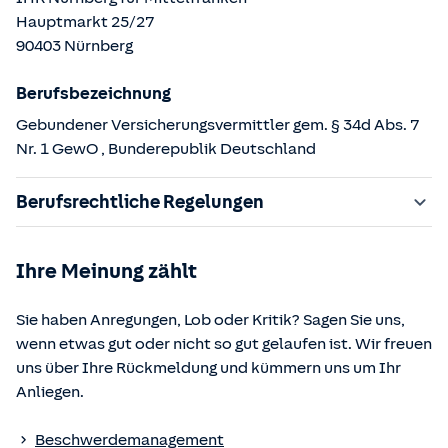
Hauptmarkt
25/27
90403
Nürnberg
Berufsbezeichnung
Gebundener Versicherungsvermittler gem. § 34d Abs. 7
Nr. 1 GewO
, Bunderepublik Deutschland
Berufsrechtliche Regelungen
§ 34d Gewerbeordnung (GewO)
Ihre Meinung zählt
§§ 59 – 68 Gesetz über den Versicherungsvertrag
(VVG)
Sie haben Anregungen, Lob oder Kritik? Sagen Sie uns,
§ 48b Versicherungsaufsichtsgesetz (VAG)
wenn etwas gut oder nicht so gut gelaufen ist. Wir freuen
Verordnung über die Versicherungsvermittlung und -
uns über Ihre Rückmeldung und kümmern uns um Ihr
beratung (VersVermV)
Anliegen.
Die berufsrechtlichen Regelungen können über die vom
Beschwerdemanagement