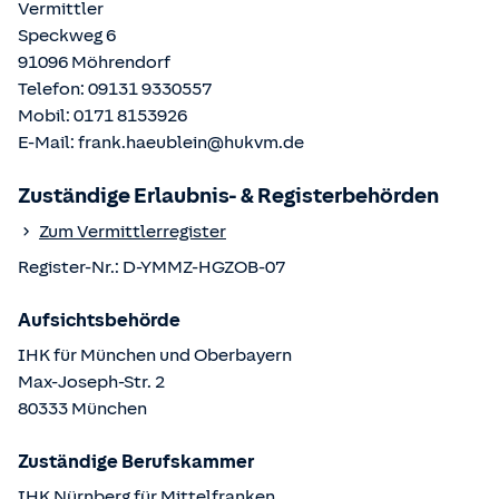
Vermittler
Speckweg 6
91096
Möhrendorf
Telefon:
09131 9330557
Mobil:
0171 8153926
E-Mail:
frank.haeublein@hukvm.de
Zuständige Erlaubnis- & Registerbehörden
Zum Vermittlerregister
Register-Nr.:
D-YMMZ-HGZOB-07
Aufsichtsbehörde
IHK für München und Oberbayern
Max-Joseph-Str.
2
80333
München
Zuständige Berufskammer
IHK Nürnberg für Mittelfranken