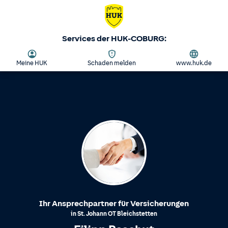
Services der HUK-COBURG:
Meine HUK
Schaden melden
www.huk.de
Ihr Ansprechpartner für Versicherungen
in
St. Johann
OT
Bleichstetten