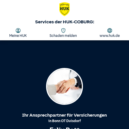
Services der HUK-COBURG:
Meine HUK
Schaden melden
www.huk.de
Ihr Ansprechpartner für Versicherungen
in
Bonn
OT
Duisdorf