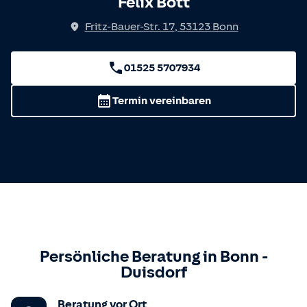
Felix Bott
Fritz-Bauer-Str. 17
,
53123
Bonn
01525 5707934
Termin vereinbaren
Persönliche Beratung in
Bonn
-
Duisdorf
Beratung vor Ort