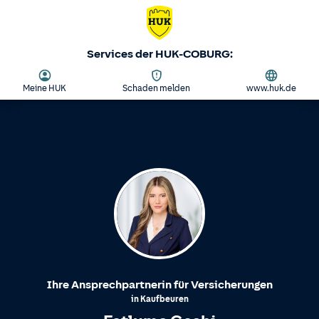
Services der HUK-COBURG:
Meine HUK
Schaden melden
www.huk.de
Ihre Ansprechpartnerin für Versicherungen
in
Kaufbeuren