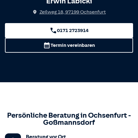
Erwin Labicki
Zeilweg 18
,
97199
Ochsenfurt
0171 2723914
Termin vereinbaren
Persönliche Beratung in
Ochsenfurt
-
Goßmannsdorf
Beratung vor Ort