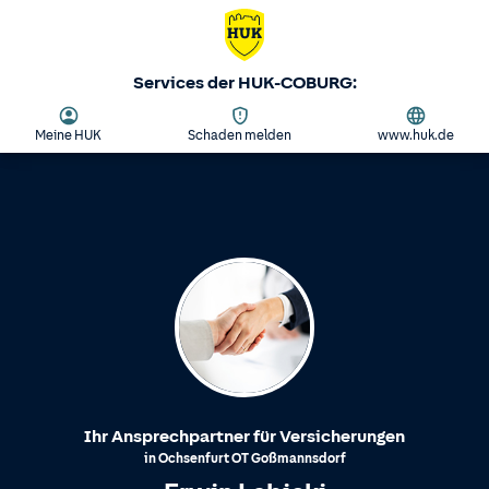
Services der HUK-COBURG:
Meine HUK
Schaden melden
www.huk.de
Ihr Ansprechpartner für Versicherungen
in
Ochsenfurt
OT
Goßmannsdorf