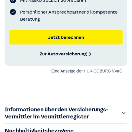
Mit Kasko SELECT 20 % sparen
Persönlicher Ansprechpartner & kompetente
Beratung
Jetzt berechnen
Zur Autoversicherung
Eine Anzeige der
HUK-COBURG VVaG
Informationen über den Versicherungs-
Vermittler im Vermittlerregister
Zuständige Aufsichtsbehörde:
Nachhaltigkeitsbezogene