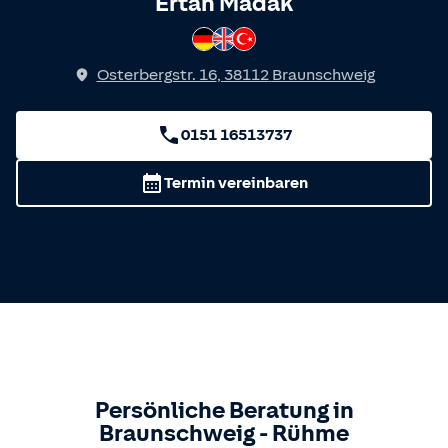
Spricht
Ertan Madak
Deutsch
Englisch
Türkisch
Osterbergstr. 16
,
38112
Braunschweig
0151 16513737
Termin vereinbaren
Persönliche Beratung in
Braunschweig
-
Rühme