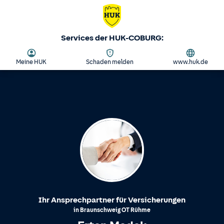
Services der HUK-COBURG:
Meine HUK
Schaden melden
www.huk.de
Ihr Ansprechpartner für Versicherungen
in
Braunschweig
OT
Rühme