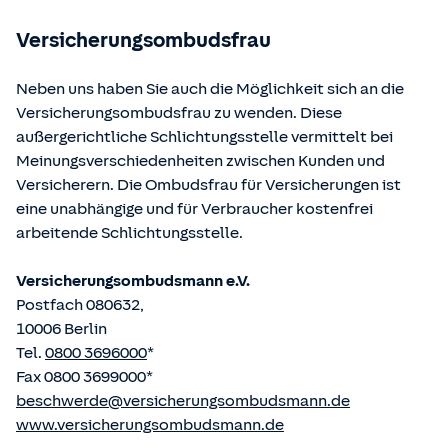
betriebene Homepage
www.gesetze-im-internet.de
eingesehen und abgerufen werden.
Versicherungsombudsfrau
Neben uns haben Sie auch die Möglichkeit sich an die
Versicherungsombudsfrau zu wenden. Diese
außergerichtliche Schlichtungsstelle vermittelt bei
Meinungsverschiedenheiten zwischen Kunden und
Versicherern. Die Ombudsfrau für Versicherungen ist
eine unabhängige und für Verbraucher kostenfrei
arbeitende Schlichtungsstelle.
Versicherungsombudsmann e.V.
Postfach 080632,
10006 Berlin
Tel.
0800 3696000
*
Fax 0800 3699000*
beschwerde@versicherungsombudsmann.de
www.versicherungsombudsmann.de