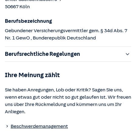
50667
Köln
Berufsbezeichnung
Gebundener Versicherungsvermittler gem. § 34d Abs. 7
Nr. 1 GewO
, Bunderepublik Deutschland
Berufsrechtliche Regelungen
§ 34d Gewerbeordnung (GewO)
Ihre Meinung zählt
§§ 59 – 68 Gesetz über den Versicherungsvertrag
(VVG)
Sie haben Anregungen, Lob oder Kritik? Sagen Sie uns,
§ 48b Versicherungsaufsichtsgesetz (VAG)
wenn etwas gut oder nicht so gut gelaufen ist. Wir freuen
Verordnung über die Versicherungsvermittlung und -
uns über Ihre Rückmeldung und kümmern uns um Ihr
beratung (VersVermV)
Anliegen.
Die berufsrechtlichen Regelungen können über die vom
Beschwerdemanagement
Bundesministerium der Justiz und von der juris GmbH