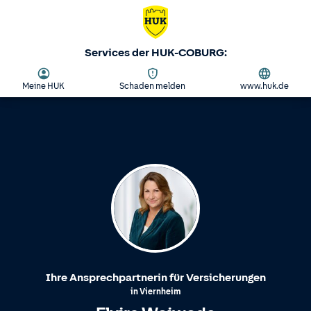
Services der HUK-COBURG:
Meine HUK
Schaden melden
www.huk.de
Ihre Ansprechpartnerin für Versicherungen
in
Viernheim