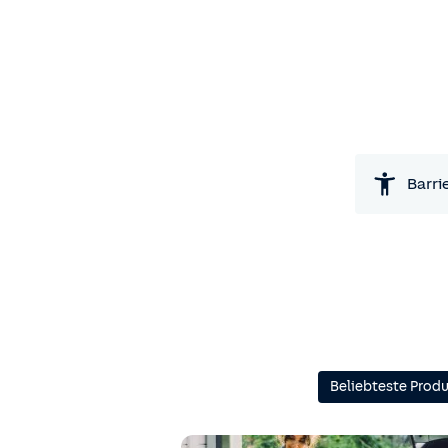
Barri
Beliebteste Prod