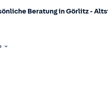
sönliche Beratung in
Görlitz
-
Alts
0