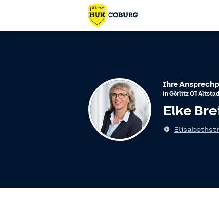
Ihre Ansprechp
in
Görlitz
OT
Altstad
Elke Bre
Elisabethstr