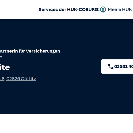
Services der HUK-COBURG:
Meine HUK
artnerin für Versicherungen
t
ite
03581 4
. 8
,
02826
Görlitz