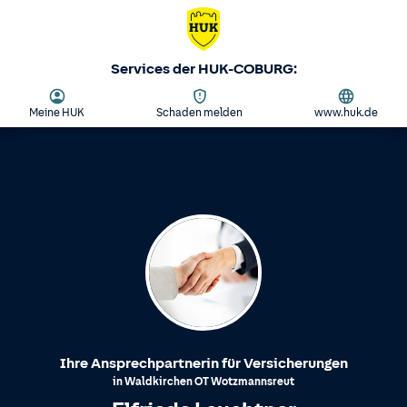
Services der HUK-COBURG:
Meine HUK
Schaden melden
www.huk.de
Ihre Ansprechpartnerin für Versicherungen
in
Waldkirchen
OT
Wotzmannsreut