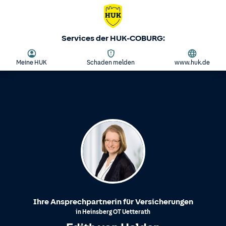
Services der HUK-COBURG:
Meine HUK
Schaden melden
www.huk.de
Ihre Ansprechpartnerin für Versicherungen
in
Heinsberg
OT
Uetterath