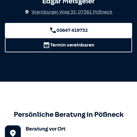
Edgar Meisgeier
Wernburger Weg 35
,
07381
Pößneck
03647 419732
Termin vereinbaren
Persönliche Beratung in
Pößneck
Beratung vor Ort