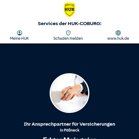
Services der HUK-COBURG:
Meine HUK
Schaden melden
www.huk.de
Ihr Ansprechpartner für Versicherungen
in
Pößneck