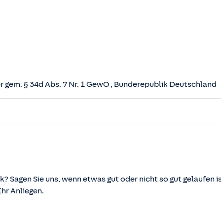
 gem. § 34d Abs. 7 Nr. 1 GewO
, Bunderepublik Deutschland
herungsvertrag (VVG)
tz (VAG)
svermittlung und -beratung (VersVermV)
k? Sagen Sie uns, wenn etwas gut oder nicht so gut gelaufen is
r Anliegen.
önnen über die vom Bundesministerium der Justiz und von d
ehen und abgerufen werden.