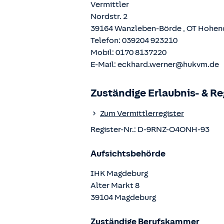
Vermittler
Nordstr. 2
39164
Wanzleben-Börde
, OT
Hohen
Telefon:
039204 923210
Mobil:
0170 8137220
E-Mail:
eckhard.werner@hukvm.de
Zuständige Erlaubnis- & R
Zum Vermittlerregister
Register-Nr.:
D-9RNZ-O4ONH-93
Aufsichtsbehörde
IHK Magdeburg
Alter Markt
8
39104
Magdeburg
Zuständige Berufskammer