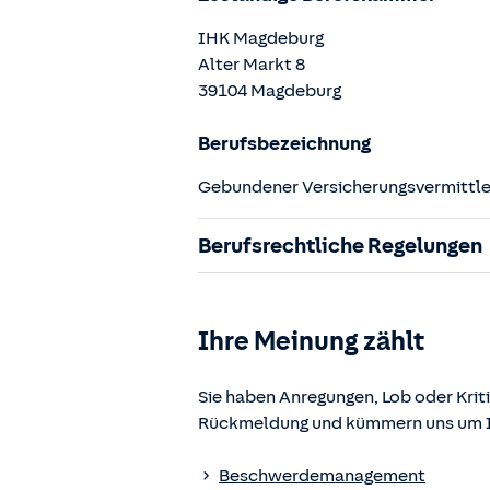
IHK Magdeburg
Alter Markt
8
39104
Magdeburg
Berufsbezeichnung
Gebundener Versicherungsvermittler
Berufsrechtliche Regelungen
§ 34d Gewerbeordnung (GewO)
§§ 59 – 68 Gesetz über den Versic
Ihre Meinung zählt
§ 48b Versicherungsaufsichtsgese
Verordnung über die Versicherung
Sie haben Anregungen, Lob oder Kriti
Rückmeldung und kümmern uns um Ih
Die berufsrechtlichen Regelungen k
www.gesetze-im-internet.de
einges
Beschwerdemanagement