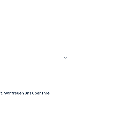
t. Wir freuen uns über Ihre
er juris GmbH betriebene Homepage