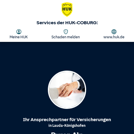
Services der HUK-COBURG:
Meine HUK
Schaden melden
www.huk.de
Ihr Ansprechpartner für Versicherungen
in
Lauda-Königshofen