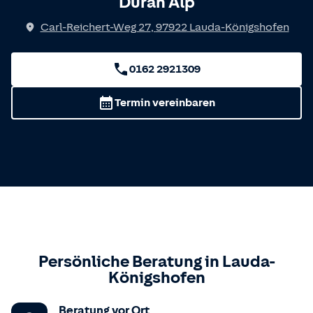
Duran Alp
Carl-Reichert-Weg 27
,
97922
Lauda-Königshofen
0162 2921309
Termin vereinbaren
Persönliche Beratung in
Lauda-
Königshofen
Beratung vor Ort