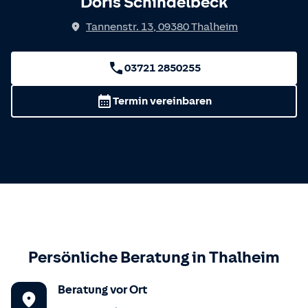
Doris Schindelbeck
Tannenstr. 13
,
09380
Thalheim
03721 2850255
Termin vereinbaren
Persönliche Beratung in
Thalheim
Beratung vor Ort