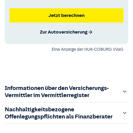
Jetzt berechnen
Zur Autoversicherung
Eine Anzeige der
HUK-COBURG VVaG
Informationen über den Versicherungs-
Vermittler im Vermittlerregister
Zuständige Aufsichtsbehörde:
Nachhaltigkeitsbezogene
Der Vermittler ist gebundener Versicherungsvermittler
Offenlegungspflichten als Finanzberater
gem. §34d GewO, bei der zuständigen IHK gemeldet und
in das
Im Folgenden finden Sie die gesetzlich geforderten
Vermittlerregister
eingetragen.