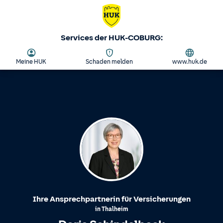
Services der HUK-COBURG:
Meine HUK
Schaden melden
www.huk.de
Ihre Ansprechpartnerin für Versicherungen
in
Thalheim